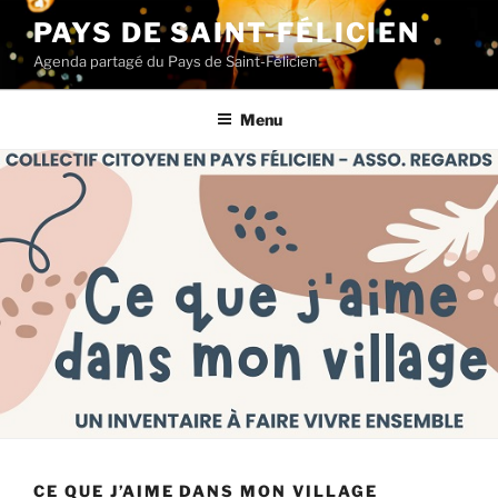
Aller
PAYS DE SAINT-FÉLICIEN
au
Agenda partagé du Pays de Saint-Félicien
contenu
principal
Menu
CE QUE J’AIME DANS MON VILLAGE