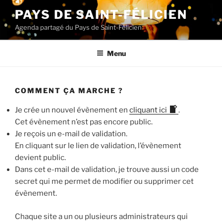
Aller
PAYS DE SAINT-FÉLICIEN
au
Agenda partagé du Pays de Saint-Félicien
contenu
principal
Menu
COMMENT ÇA MARCHE ?
Je crée un nouvel évènement en
cliquant ici
.
Cet évènement n’est pas encore public.
Je reçois un e-mail de validation.
En cliquant sur le lien de validation, l’évènement
devient public.
Dans cet e-mail de validation, je trouve aussi un code
secret qui me permet de modifier ou supprimer cet
évènement.
Chaque site a un ou plusieurs administrateurs qui