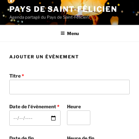
Aller
PAYS DE SAINT-FÉLICIEN
au
Agenda partagé du Pays de Saint-Félicien
contenu
principal
Menu
AJOUTER UN ÉVÈNEMENT
Titre
*
Date de l'évènement
*
Heure
Date de fin
Heure de fin