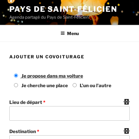
Aller
PAYS DE SAINT-FÉLICIEN
au
Agenda partagé du Pays de Saint-Félicien
contenu
principal
Menu
AJOUTER UN COVOITURAGE
Je propose dans ma voiture
Je cherche une place
L'un ou l'autre
Lieu de départ
*
Destination
*