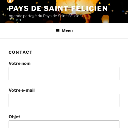
Aller
PAYS DE SAINT-FÉLICIEN
au
Agenda partagé du Pays de Saint-Félicien
contenu
principal
Menu
CONTACT
Votre nom
Votre e-mail
Objet