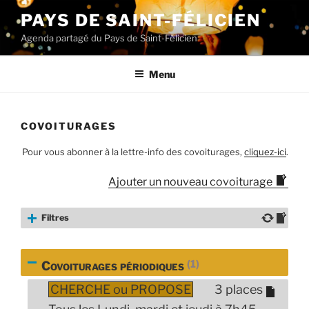
Aller
PAYS DE SAINT-FÉLICIEN
au
Agenda partagé du Pays de Saint-Félicien
contenu
principal
Menu
COVOITURAGES
Pour vous abonner à la lettre-info des covoiturages,
cliquez-ici
.
Ajouter un nouveau covoiturage
Filtres
(1)
Covoiturages périodiques
CHERCHE ou PROPOSE
3 places