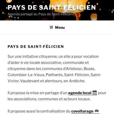
Aller
PAYS DE SAINT-FÉLICIEN
au
Agenda partagé du Pays de Saint-Félicien
contenu
principal
Menu
PAYS DE SAINT-FÉLICIEN
Sur une initiative citoyenne, ce site a pour vocation
d’aider à vie locale associative, communale et
citoyenne dans les communes d’Arlebosc, Bozas,
Colombier-Le-Vieux, Pailharès, Saint-Félicien, Saint-
Victor, Vaudevant et alentours, en Ardèche.
Il propose la mise en partage d’un
agenda local
pour
les associations, communes et acteurs locaux.
Il propose aussi la centralisation du
covoiturage