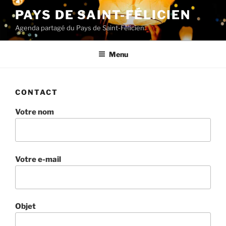
Aller
PAYS DE SAINT-FÉLICIEN
au
Agenda partagé du Pays de Saint-Félicien
contenu
principal
Menu
CONTACT
Votre nom
Votre e-mail
Objet