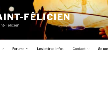
AINT-FÉLICIEN
nt-Félicien
Forums
Les lettres-infos
Contact
Se co