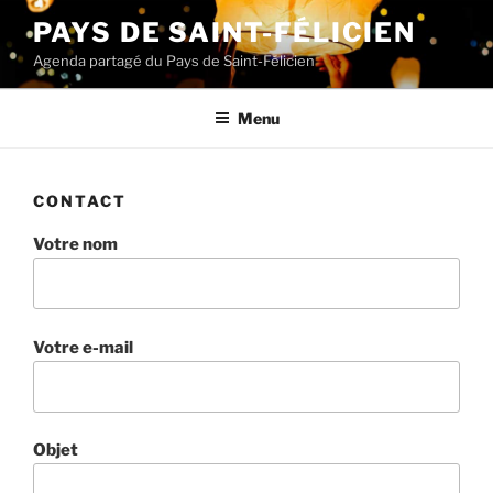
Aller
PAYS DE SAINT-FÉLICIEN
au
Agenda partagé du Pays de Saint-Félicien
contenu
principal
Menu
CONTACT
Votre nom
Votre e-mail
Objet