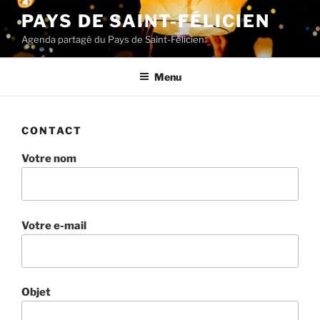
Aller
PAYS DE SAINT-FÉLICIEN
au
Agenda partagé du Pays de Saint-Félicien
contenu
principal
Menu
CONTACT
Votre nom
Votre e-mail
Objet