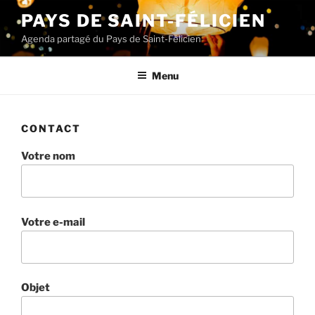
Aller
PAYS DE SAINT-FÉLICIEN
au
Agenda partagé du Pays de Saint-Félicien
contenu
principal
Menu
CONTACT
Votre nom
Votre e-mail
Objet